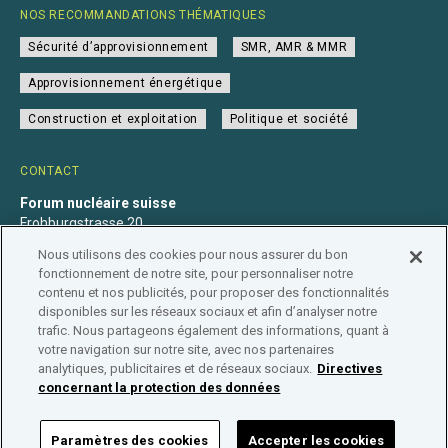
NOS RECOMMANDATIONS THÉMATIQUES
Sécurité d’approvisionnement
SMR, AMR & MMR
Approvisionnement énergétique
Construction et exploitation
Politique et société
CONTACT
Forum nucléaire suisse
Frohburgstrasse 20
4600 Olten
Nous utilisons des cookies pour nous assurer du bon
+41 31 560 36 50
fonctionnement de notre site, pour personnaliser notre
info@nuklearforum.ch
contenu et nos publicités, pour proposer des fonctionnalités
disponibles sur les réseaux sociaux et afin d’analyser notre
trafic. Nous partageons également des informations, quant à
votre navigation sur notre site, avec nos partenaires
analytiques, publicitaires et de réseaux sociaux.
Directives
Déclaration de confidentialité
Impressum
Affiliation
concernant la protection des données
Répertoire des entreprises
Paramètres des cookies
Accepter les cookies