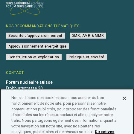
NOS RECOMMANDATIONS THÉMATIQUES
Sécurité d’approvisionnement
SMR, AMR & MMR
Approvisionnement énergétique
Construction et exploitation
Politique et société
CONTACT
Forum nucléaire suisse
Frohburgstrasse 20
4600 Olten
Nous utilisons des cookies pour nous assurer du bon
+41 31 560 36 50
fonctionnement de notre site, pour personnaliser notre
info@nuklearforum.ch
contenu et nos publicités, pour proposer des fonctionnalités
disponibles sur les réseaux sociaux et afin d’analyser notre
trafic. Nous partageons également des informations, quant à
votre navigation sur notre site, avec nos partenaires
analytiques, publicitaires et de réseaux sociaux.
Directives