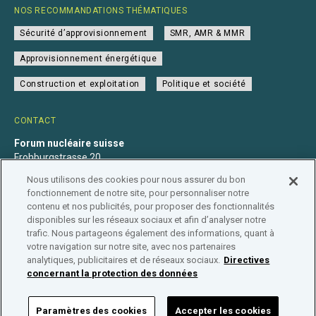
NOS RECOMMANDATIONS THÉMATIQUES
Sécurité d’approvisionnement
SMR, AMR & MMR
Approvisionnement énergétique
Construction et exploitation
Politique et société
CONTACT
Forum nucléaire suisse
Frohburgstrasse 20
4600 Olten
Nous utilisons des cookies pour nous assurer du bon
+41 31 560 36 50
fonctionnement de notre site, pour personnaliser notre
info@nuklearforum.ch
contenu et nos publicités, pour proposer des fonctionnalités
disponibles sur les réseaux sociaux et afin d’analyser notre
trafic. Nous partageons également des informations, quant à
votre navigation sur notre site, avec nos partenaires
analytiques, publicitaires et de réseaux sociaux.
Directives
Déclaration de confidentialité
Impressum
Affiliation
concernant la protection des données
Répertoire des entreprises
Paramètres des cookies
Accepter les cookies