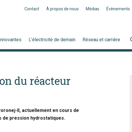
Contact
À propos de nous
Médias
Évènements
innovantes
L’électricité de demain
Réseau et carrière
ion du réacteur
oronej-II, actuellement en cours de
s de pression hydrostatiques.