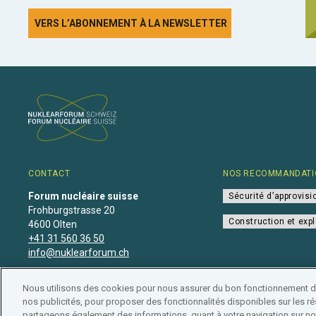
VERS L’ABONNEMENT À LA NEWSLETTER
CONTACT
NOS RECOMMANDATI
Forum nucléaire suisse
Sécurité d’approvis
Frohburgstrasse 20
Construction et expl
4600 Olten
+41 31 560 36 50
info@nuklearforum.ch
Nous utilisons des cookies pour nous assurer du bon fonctionnement de 
nos publicités, pour proposer des fonctionnalités disponibles sur les rés
partageons également des informations, quant à votre navigation sur not