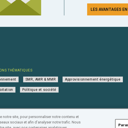
LES AVANTAGES E
ONS THÉMATIQUES
ionnement
SMR, AMR & MMR
Approvisionnement énergétique
oitation
Politique et société
notre site, pour personnaliser notre contenu et
eaux sociaux et afin d’analyser notre trafic. Nous
Para
re site, avec nos partenaires analytiques,