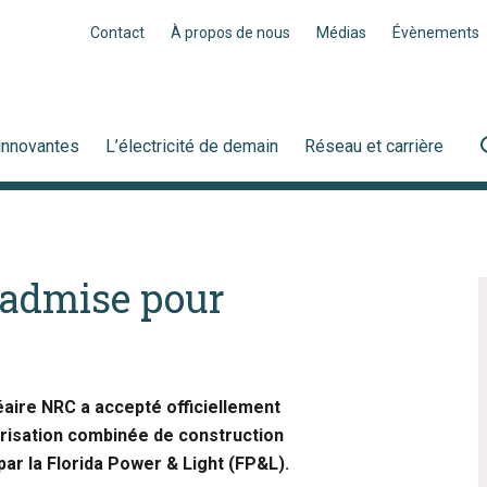
Contact
À propos de nous
Médias
Évènements
innovantes
L’électricité de demain
Réseau et carrière
 admise pour
aire NRC a accepté officiellement
risation combinée de construction
ar la Florida Power & Light (FP&L).