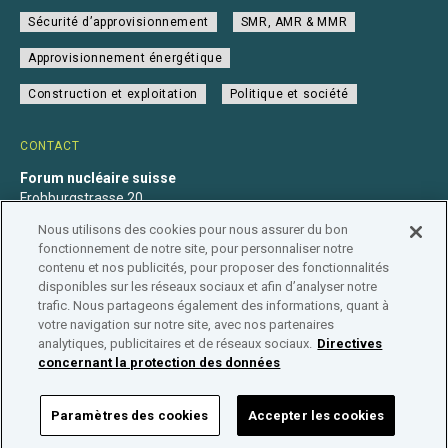
Sécurité d’approvisionnement
SMR, AMR & MMR
Approvisionnement énergétique
Construction et exploitation
Politique et société
CONTACT
Forum nucléaire suisse
Frohburgstrasse 20
4600 Olten
Nous utilisons des cookies pour nous assurer du bon
+41 31 560 36 50
fonctionnement de notre site, pour personnaliser notre
info@nuklearforum.ch
contenu et nos publicités, pour proposer des fonctionnalités
disponibles sur les réseaux sociaux et afin d’analyser notre
trafic. Nous partageons également des informations, quant à
votre navigation sur notre site, avec nos partenaires
analytiques, publicitaires et de réseaux sociaux.
Directives
Déclaration de confidentialité
Impressum
Affiliation
concernant la protection des données
Répertoire des entreprises
Paramètres des cookies
Accepter les cookies
FORUM NUCLÉAIRE SUISSE © 2026