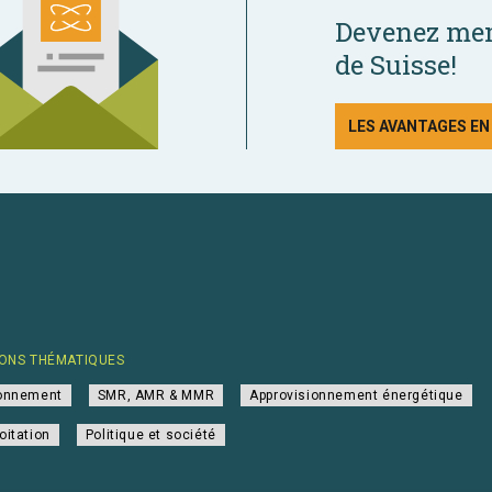
Devenez mem
de Suisse!
LES AVANTAGES E
ONS THÉMATIQUES
ionnement
SMR, AMR & MMR
Approvisionnement énergétique
oitation
Politique et société