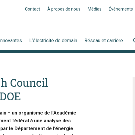
Contact
À propos de nous
Médias
Évènements
innovantes
L’électricité de demain
Réseau et carrière
ch Council
 DOE
ain – un organisme de l’Académie
ment fédéral à une analyse des
ar le Département de l’énergie