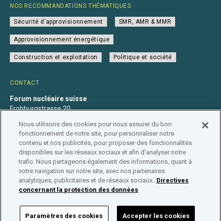
NOS RECOMMANDATIONS THÉMATIQUES
Sécurité d’approvisionnement
SMR, AMR & MMR
Approvisionnement énergétique
Construction et exploitation
Politique et société
CONTACT
Forum nucléaire suisse
Frohburgstrasse 20
4600 Olten
Nous utilisons des cookies pour nous assurer du bon
+41 31 560 36 50
fonctionnement de notre site, pour personnaliser notre
info@nuklearforum.ch
contenu et nos publicités, pour proposer des fonctionnalités
disponibles sur les réseaux sociaux et afin d’analyser notre
trafic. Nous partageons également des informations, quant à
votre navigation sur notre site, avec nos partenaires
analytiques, publicitaires et de réseaux sociaux.
Directives
Déclaration de confidentialité
Impressum
Affiliation
concernant la protection des données
Répertoire des entreprises
Paramètres des cookies
Accepter les cookies