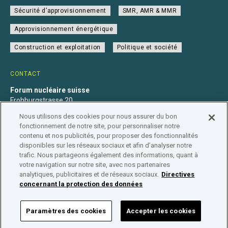
Sécurité d’approvisionnement
SMR, AMR & MMR
Approvisionnement énergétique
Construction et exploitation
Politique et société
CONTACT
Forum nucléaire suisse
Frohburgstrasse 20
4600 Olten
Nous utilisons des cookies pour nous assurer du bon
+41 31 560 36 50
fonctionnement de notre site, pour personnaliser notre
info@nuklearforum.ch
contenu et nos publicités, pour proposer des fonctionnalités
disponibles sur les réseaux sociaux et afin d’analyser notre
trafic. Nous partageons également des informations, quant à
votre navigation sur notre site, avec nos partenaires
analytiques, publicitaires et de réseaux sociaux.
Directives
Déclaration de confidentialité
Impressum
Affiliation
concernant la protection des données
Répertoire des entreprises
Paramètres des cookies
Accepter les cookies
FORUM NUCLÉAIRE SUISSE © 2026