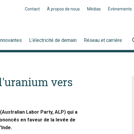
Contact
À propos de nous
Médias
Évènements
innovantes
L’électricité de demain
Réseau et carrière
 d'uranium vers
(Australian Labor Party, ALP) qui a
rononcés en faveur de la levée de
'Inde.