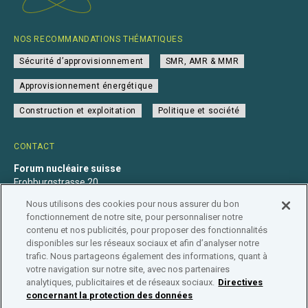
NOS RECOMMANDATIONS THÉMATIQUES
Sécurité d’approvisionnement
SMR, AMR & MMR
Approvisionnement énergétique
Construction et exploitation
Politique et société
CONTACT
Forum nucléaire suisse
Frohburgstrasse 20
4600 Olten
Nous utilisons des cookies pour nous assurer du bon
+41 31 560 36 50
fonctionnement de notre site, pour personnaliser notre
info@nuklearforum.ch
contenu et nos publicités, pour proposer des fonctionnalités
disponibles sur les réseaux sociaux et afin d’analyser notre
trafic. Nous partageons également des informations, quant à
votre navigation sur notre site, avec nos partenaires
analytiques, publicitaires et de réseaux sociaux.
Directives
Déclaration de confidentialité
Impressum
Affiliation
concernant la protection des données