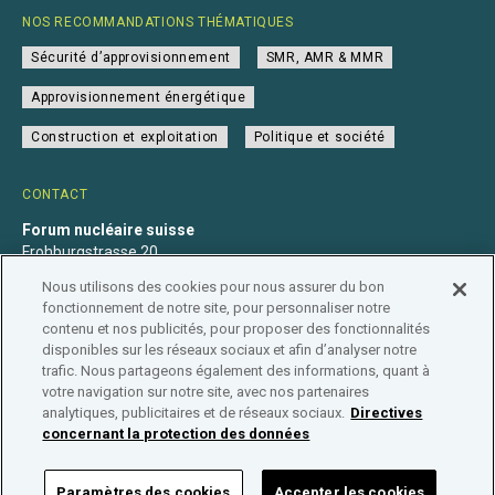
NOS RECOMMANDATIONS THÉMATIQUES
Sécurité d’approvisionnement
SMR, AMR & MMR
Approvisionnement énergétique
Construction et exploitation
Politique et société
CONTACT
Forum nucléaire suisse
Frohburgstrasse 20
4600 Olten
Nous utilisons des cookies pour nous assurer du bon
+41 31 560 36 50
fonctionnement de notre site, pour personnaliser notre
info@nuklearforum.ch
contenu et nos publicités, pour proposer des fonctionnalités
disponibles sur les réseaux sociaux et afin d’analyser notre
trafic. Nous partageons également des informations, quant à
votre navigation sur notre site, avec nos partenaires
analytiques, publicitaires et de réseaux sociaux.
Directives
Déclaration de confidentialité
Impressum
Affiliation
concernant la protection des données
Répertoire des entreprises
Paramètres des cookies
Accepter les cookies