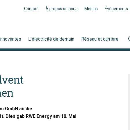
Contact
À propos de nous
Médias
Évènements
innovantes
L’électricité de demain
Réseau et carrière
dvent
men
em GmbH an die
ft. Dies gab RWE Energy am 18. Mai