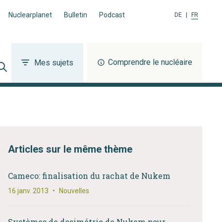
Nuclearplanet
Bulletin
Podcast
DE
|
FR
Comprendre le nucléaire
Mes sujets
Articles sur le même thème
Cameco: finalisation du rachat de Nukem
16 janv. 2013
•
Nouvelles
Systèmes de dosimétrie de Nukem pour