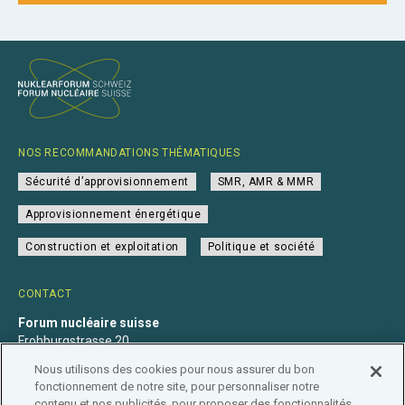
NOS RECOMMANDATIONS THÉMATIQUES
Sécurité d’approvisionnement
SMR, AMR & MMR
Approvisionnement énergétique
Construction et exploitation
Politique et société
CONTACT
Forum nucléaire suisse
Frohburgstrasse 20
4600 Olten
Nous utilisons des cookies pour nous assurer du bon
+41 31 560 36 50
fonctionnement de notre site, pour personnaliser notre
info@nuklearforum.ch
contenu et nos publicités, pour proposer des fonctionnalités