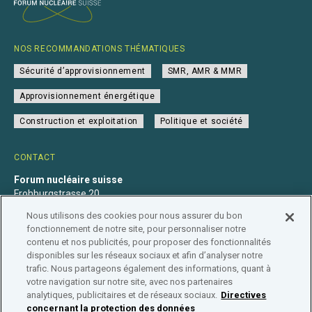
NOS RECOMMANDATIONS THÉMATIQUES
Sécurité d’approvisionnement
SMR, AMR & MMR
Approvisionnement énergétique
Construction et exploitation
Politique et société
CONTACT
Forum nucléaire suisse
Frohburgstrasse 20
4600 Olten
Nous utilisons des cookies pour nous assurer du bon
+41 31 560 36 50
fonctionnement de notre site, pour personnaliser notre
info@nuklearforum.ch
contenu et nos publicités, pour proposer des fonctionnalités
disponibles sur les réseaux sociaux et afin d’analyser notre
trafic. Nous partageons également des informations, quant à
votre navigation sur notre site, avec nos partenaires
analytiques, publicitaires et de réseaux sociaux.
Directives
Déclaration de confidentialité
Impressum
Affiliation
concernant la protection des données