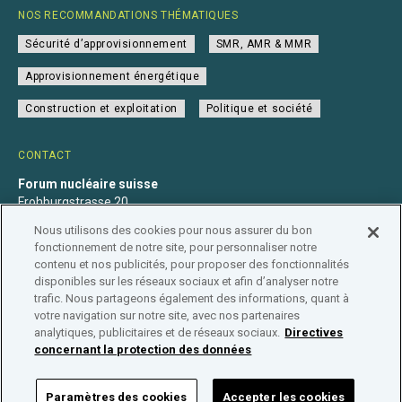
NOS RECOMMANDATIONS THÉMATIQUES
Sécurité d’approvisionnement
SMR, AMR & MMR
Approvisionnement énergétique
Construction et exploitation
Politique et société
CONTACT
Forum nucléaire suisse
Frohburgstrasse 20
4600 Olten
Nous utilisons des cookies pour nous assurer du bon
+41 31 560 36 50
fonctionnement de notre site, pour personnaliser notre
info@nuklearforum.ch
contenu et nos publicités, pour proposer des fonctionnalités
disponibles sur les réseaux sociaux et afin d’analyser notre
trafic. Nous partageons également des informations, quant à
votre navigation sur notre site, avec nos partenaires
analytiques, publicitaires et de réseaux sociaux.
Directives
Déclaration de confidentialité
Impressum
Affiliation
concernant la protection des données
Répertoire des entreprises
Paramètres des cookies
Accepter les cookies