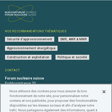
NOS RECOMMANDATIONS THÉMATIQUES
Sécurité d’approvisionnement
SMR, AMR & MMR
Approvisionnement énergétique
Construction et exploitation
Politique et société
CONTACT
Forum nucléaire suisse
Frohburgstrasse 20
4600 Olten
Nous utilisons des cookies pour nous assurer du bon
+41 31 560 36 50
fonctionnement de notre site, pour personnaliser notre
info@nuklearforum.ch
contenu et nos publicités, pour proposer des fonctionnalités
disponibles sur les réseaux sociaux et afin d’analyser notre
trafic. Nous partageons également des informations, quant à