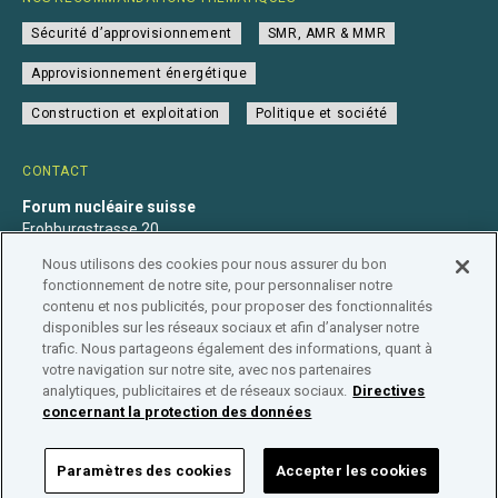
Sécurité d’approvisionnement
SMR, AMR & MMR
Approvisionnement énergétique
Construction et exploitation
Politique et société
CONTACT
Forum nucléaire suisse
Frohburgstrasse 20
4600 Olten
Nous utilisons des cookies pour nous assurer du bon
+41 31 560 36 50
fonctionnement de notre site, pour personnaliser notre
info@nuklearforum.ch
contenu et nos publicités, pour proposer des fonctionnalités
disponibles sur les réseaux sociaux et afin d’analyser notre
trafic. Nous partageons également des informations, quant à
votre navigation sur notre site, avec nos partenaires
analytiques, publicitaires et de réseaux sociaux.
Directives
Déclaration de confidentialité
Impressum
Affiliation
concernant la protection des données
Répertoire des entreprises
Paramètres des cookies
Accepter les cookies
FORUM NUCLÉAIRE SUISSE © 2026