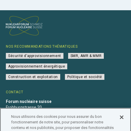
NOS RECOMMANDATIONS THÉMATIQUES
Sécurité d’approvisionnement
SMR, AMR & MMR
Approvisionnement énergétique
Construction et exploitation
Politique et société
CONTACT
Forum nucléaire suisse
Frohburgstrasse 20
4600 Olten
Nous utilisons des cookies pour nous assurer du bon
+41 31 560 36 50
fonctionnement de notre site, pour personnaliser notre
info@nuklearforum.ch
contenu et nos publicités, pour proposer des fonctionnalités