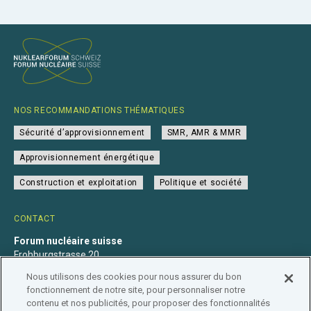
NOS RECOMMANDATIONS THÉMATIQUES
Sécurité d’approvisionnement
SMR, AMR & MMR
Approvisionnement énergétique
Construction et exploitation
Politique et société
CONTACT
Forum nucléaire suisse
Frohburgstrasse 20
4600 Olten
Nous utilisons des cookies pour nous assurer du bon
+41 31 560 36 50
fonctionnement de notre site, pour personnaliser notre
info@nuklearforum.ch
contenu et nos publicités, pour proposer des fonctionnalités