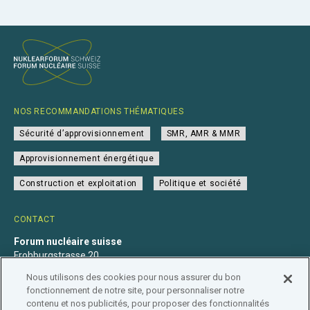
NOS RECOMMANDATIONS THÉMATIQUES
Sécurité d’approvisionnement
SMR, AMR & MMR
Approvisionnement énergétique
Construction et exploitation
Politique et société
CONTACT
Forum nucléaire suisse
Frohburgstrasse 20
4600 Olten
Nous utilisons des cookies pour nous assurer du bon
+41 31 560 36 50
fonctionnement de notre site, pour personnaliser notre
info@nuklearforum.ch
contenu et nos publicités, pour proposer des fonctionnalités