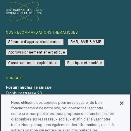
NOS RECOMMANDATIONS THÉMATIQUES
Sécurité d’approvisionnement
SMR, AMR & MMR
Approvisionnement énergétique
Construction et exploitation
Politique et société
CONTACT
Forum nucléaire suisse
Frohburgstrasse 20
4600 Olten
Nous utilisons des cookies pour nous assurer du bon
+41 31 560 36 50
fonctionnement de notre site, pour personnaliser notre
info@nuklearforum.ch
contenu et nos publicités, pour proposer des fonctionnalités
disponibles sur les réseaux sociaux et afin d’analyser notre
trafic. Nous partageons également des informations, quant à
votre navigation sur notre site, avec nos partenaires