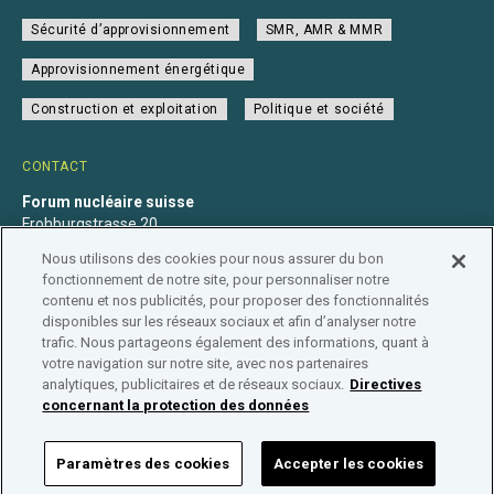
Sécurité d’approvisionnement
SMR, AMR & MMR
Approvisionnement énergétique
Construction et exploitation
Politique et société
CONTACT
Forum nucléaire suisse
Frohburgstrasse 20
4600 Olten
Nous utilisons des cookies pour nous assurer du bon
+41 31 560 36 50
fonctionnement de notre site, pour personnaliser notre
info@nuklearforum.ch
contenu et nos publicités, pour proposer des fonctionnalités
disponibles sur les réseaux sociaux et afin d’analyser notre
trafic. Nous partageons également des informations, quant à
votre navigation sur notre site, avec nos partenaires
analytiques, publicitaires et de réseaux sociaux.
Directives
Déclaration de confidentialité
Impressum
Affiliation
concernant la protection des données
Répertoire des entreprises
Paramètres des cookies
Accepter les cookies
FORUM NUCLÉAIRE SUISSE © 2026