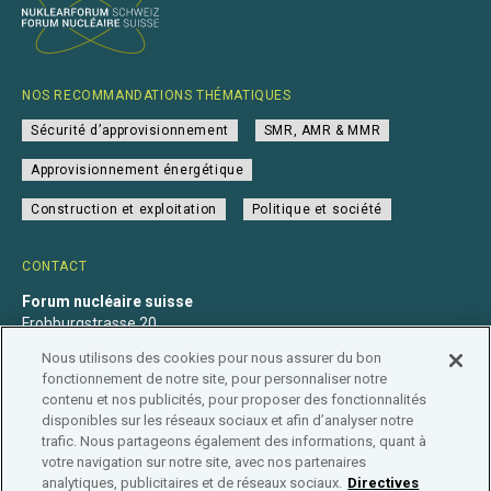
NOS RECOMMANDATIONS THÉMATIQUES
Sécurité d’approvisionnement
SMR, AMR & MMR
Approvisionnement énergétique
Construction et exploitation
Politique et société
CONTACT
Forum nucléaire suisse
Frohburgstrasse 20
4600 Olten
Nous utilisons des cookies pour nous assurer du bon
+41 31 560 36 50
fonctionnement de notre site, pour personnaliser notre
info@nuklearforum.ch
contenu et nos publicités, pour proposer des fonctionnalités
disponibles sur les réseaux sociaux et afin d’analyser notre
trafic. Nous partageons également des informations, quant à
votre navigation sur notre site, avec nos partenaires
analytiques, publicitaires et de réseaux sociaux.
Directives