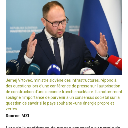
Jernej Vrtovec, ministre slovène des Infrastructures, répond à
des questions lors d’une conférence de presse sur l’autorisation
de construction d’une seconde tranche nucléaire. Il a notamment
souligné l’importance de parvenir à un consensus sociétal sur la
question de savoir si le pays souhaite «une énergie propre et
verte».
Source: MZI