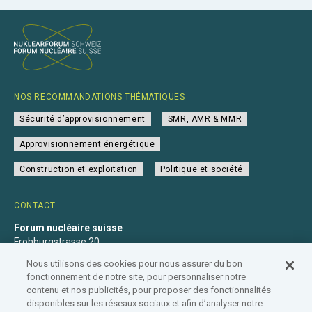
NOS RECOMMANDATIONS THÉMATIQUES
Sécurité d’approvisionnement
SMR, AMR & MMR
Approvisionnement énergétique
Construction et exploitation
Politique et société
CONTACT
Forum nucléaire suisse
Frohburgstrasse 20
4600 Olten
Nous utilisons des cookies pour nous assurer du bon
+41 31 560 36 50
fonctionnement de notre site, pour personnaliser notre
info@nuklearforum.ch
contenu et nos publicités, pour proposer des fonctionnalités
disponibles sur les réseaux sociaux et afin d’analyser notre