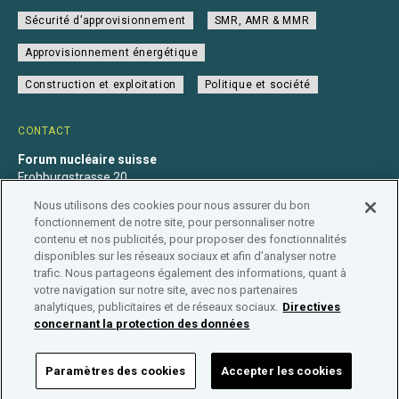
Sécurité d’approvisionnement
SMR, AMR & MMR
Approvisionnement énergétique
Construction et exploitation
Politique et société
CONTACT
Forum nucléaire suisse
Frohburgstrasse 20
4600 Olten
Nous utilisons des cookies pour nous assurer du bon
+41 31 560 36 50
fonctionnement de notre site, pour personnaliser notre
info@nuklearforum.ch
contenu et nos publicités, pour proposer des fonctionnalités
disponibles sur les réseaux sociaux et afin d’analyser notre
trafic. Nous partageons également des informations, quant à
votre navigation sur notre site, avec nos partenaires
analytiques, publicitaires et de réseaux sociaux.
Directives
Déclaration de confidentialité
Impressum
Affiliation
concernant la protection des données
Répertoire des entreprises
Paramètres des cookies
Accepter les cookies
FORUM NUCLÉAIRE SUISSE © 2026