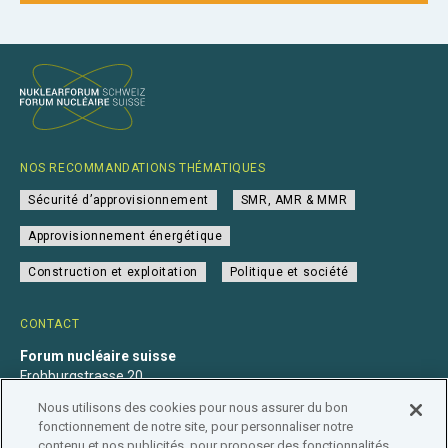
NOS RECOMMANDATIONS THÉMATIQUES
Sécurité d’approvisionnement
SMR, AMR & MMR
Approvisionnement énergétique
Construction et exploitation
Politique et société
CONTACT
Forum nucléaire suisse
Frohburgstrasse 20
4600 Olten
Nous utilisons des cookies pour nous assurer du bon
+41 31 560 36 50
fonctionnement de notre site, pour personnaliser notre
info@nuklearforum.ch
contenu et nos publicités, pour proposer des fonctionnalités