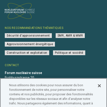
NOS RECOMMANDATIONS THÉMATIQUES
Sécurité d’approvisionnement
SMR, AMR & MMR
Approvisionnement énergétique
Construction et exploitation
Politique et société
CONTACT
Forum nucléaire suisse
Frohburgstrasse 20
4600 Olten
Nous utilisons des cookies pour nous assurer du bon
+41 31 560 36 50
fonctionnement de notre site, pour personnaliser notre
info@nuklearforum.ch
contenu et nos publicités, pour proposer des fonctionnalités
disponibles sur les réseaux sociaux et afin d’analyser notre
trafic. Nous partageons également des informations, quant à