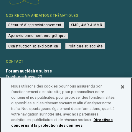
NOS RECOMMANDATIONS THÉMATIQUES
Sécurité d’approvisionnement
SMR, AMR & MMR
Approvisionnement énergétique
Construction et exploitation
Politique et société
CONTACT
Forum nucléaire suisse
Frohburgstrasse 20
4600 Olten
Nous utilisons des cookies pour nous assurer du bon
+41 31 560 36 50
fonctionnement de notre site, pour personnaliser notre
info@nuklearforum.ch
contenu et nos publicités, pour proposer des fonctionnalités
disponibles sur les réseaux sociaux et afin d’analyser notre
trafic. Nous partageons également des informations, quant à
votre navigation sur notre site, avec nos partenaires
analytiques, publicitaires et de réseaux sociaux.
Directives
Déclaration de confidentialité
Impressum
Affiliation
concernant la protection des données