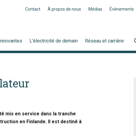
Contact
À propos de nous
Médias
Évènements
innovantes
L’électricité de demain
Réseau et carrière
lateur
té mis en service dans la tranche
ruction en Finlande. Il est destiné à