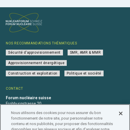
NOS RECOMMANDATIONS THÉMATIQUES
Sécurité d’approvisionnement
SMR, AMR & MMR
Approvisionnement énergétique
Construction et exploitation
Politique et société
CONTACT
Forum nucléaire suisse
Frohburgstrasse 20
4600 Olten
Nous utilisons des cookies pour nous assurer du bon
+41 31 560 36 50
fonctionnement de notre site, pour personnaliser notre
info@nuklearforum.ch
contenu et nos publicités, pour proposer des fonctionnalités
disponibles sur les réseaux sociaux et afin d’analyser notre