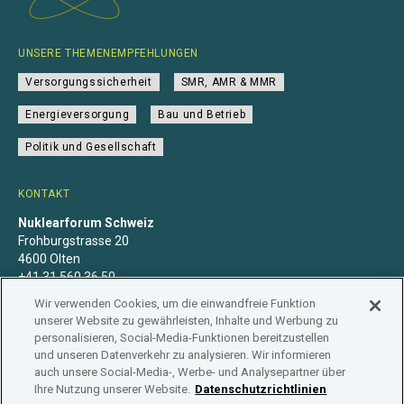
UNSERE THEMENEMPFEHLUNGEN
Versorgungssicherheit
SMR, AMR & MMR
Energieversorgung
Bau und Betrieb
Politik und Gesellschaft
KONTAKT
Nuklearforum Schweiz
Frohburgstrasse 20
4600 Olten
+41 31 560 36 50
info@nuklearforum.ch
Wir verwenden Cookies, um die einwandfreie Funktion
unserer Website zu gewährleisten, Inhalte und Werbung zu
personalisieren, Social-Media-Funktionen bereitzustellen
und unseren Datenverkehr zu analysieren. Wir informieren
auch unsere Social-Media-, Werbe- und Analysepartner über
Datenschutzerklärung
Impressum
Mitgliedschaft
Ihre Nutzung unserer Website.
Datenschutzrichtlinien