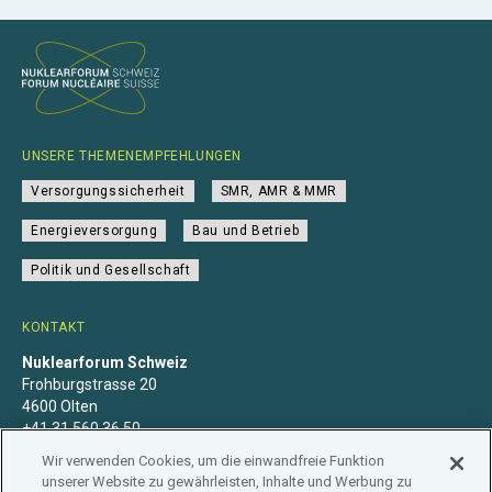
UNSERE THEMENEMPFEHLUNGEN
Versorgungssicherheit
SMR, AMR & MMR
Energieversorgung
Bau und Betrieb
Politik und Gesellschaft
KONTAKT
Nuklearforum Schweiz
Frohburgstrasse 20
4600 Olten
+41 31 560 36 50
info@nuklearforum.ch
Wir verwenden Cookies, um die einwandfreie Funktion
unserer Website zu gewährleisten, Inhalte und Werbung zu