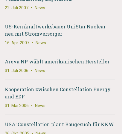
22. Juli 2007
•
News
US-Kernkraftwerksbauer UniStar Nuclear
neu mit Stromversorger
16. Apr. 2007
•
News
Areva NP wählt amerikanischen Hersteller
31. Juli 2006
•
News
Kooperation zwischen Constellation Energy
und EDF
31. Mai 2006
•
News
USA: Constellation plant Baugesuch für KKW
26. Okt. 2005
•
News