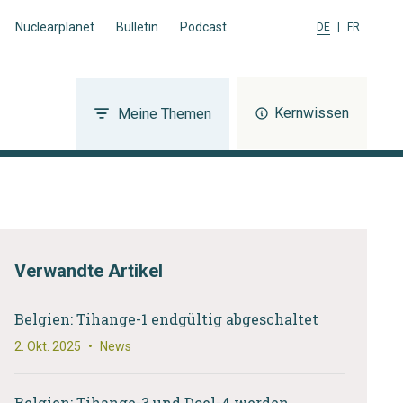
Nuclearplanet
Bulletin
Podcast
DE
|
FR
Kernwissen
Meine Themen
Verwandte Artikel
Belgien: Tihange-1 endgültig abgeschaltet
2. Okt. 2025
•
News
Belgien: Tihange-3 und Doel-4 werden