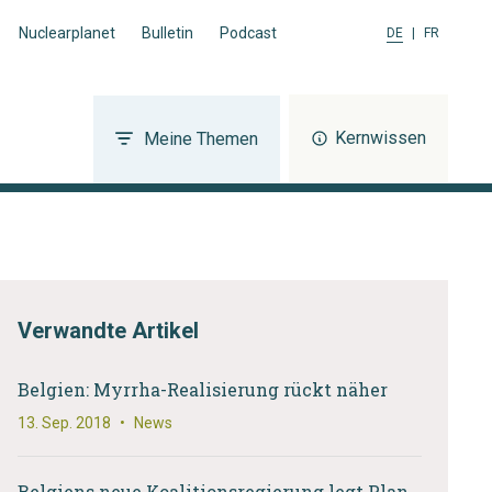
Nuclearplanet
Bulletin
Podcast
DE
|
FR
Kernwissen
Meine Themen
Verwandte Artikel
Belgien: Myrrha-Realisierung rückt näher
13. Sep. 2018
•
News
Belgiens neue Koalitionsregierung legt Plan