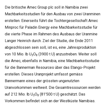
Die britische Amec Group plc soll in Namibia zwei
Machbarkeitsstudien für den Ausbau von zwei Uranminen
erstellen. Einerseits führt die Tochtergesellschaft Amec
Minproc für Paladin Energy eine Machbarkeitsstudie für
die vierte Phase im Rahmen des Ausbaus der Uranmine
Langer Heinrich durch. Ziel der Studie, die Ende 2011
abgeschlossen sein soll, ist es, eine Jahresproduktion
von 10 Mio. lb U
O
(3900 t U) anzustreben. Weiter soll
3
8
die Amec, ebenfalls in Namibia, eine Machbarkeitsstudie
für die Bannerman Resources über das Etango-Projekt
erstellen. Dieses Uranprojekt umfasst gemäss
Bannermann eines der grössten ungenutzten
Uranvorkommen weltweit. Die Gesamtressourcen werden
auf 212 Mio. lb U
O
(81'500 t U) geschätzt. Das
3
8
Vorkommen befindet sich an der Westküste Namibias.