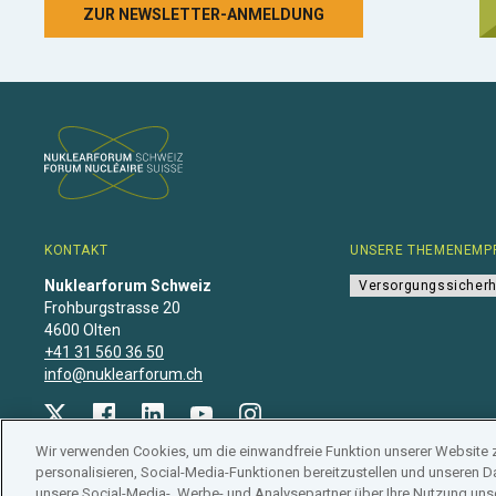
ZUR NEWSLETTER-ANMELDUNG
KONTAKT
UNSERE THEMENEMP
Nuklearforum Schweiz
Versorgungssicherh
Frohburgstrasse 20
4600 Olten
+41 31 560 36 50
info@nuklearforum.ch
Wir verwenden Cookies, um die einwandfreie Funktion unserer Website 
personalisieren, Social-Media-Funktionen bereitzustellen und unseren Da
Datenschutzerklärung
•
Impressum
•
Mitgliedschaft
•
unsere Social-Media-, Werbe- und Analysepartner über Ihre Nutzung uns