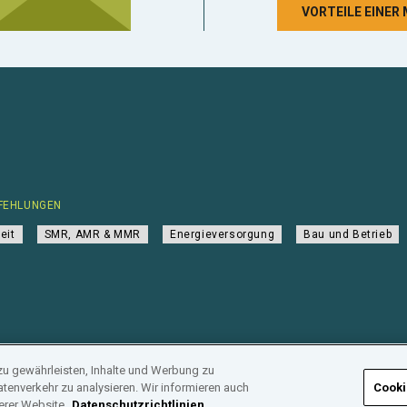
VORTEILE EINER
FEHLUNGEN
eit
SMR, AMR & MMR
Energieversorgung
Bau und Betrieb
zu gewährleisten, Inhalte und Werbung zu
tenverkehr zu analysieren. Wir informieren auch
Cooki
Branchenregister
erer Website.
Datenschutzrichtlinien