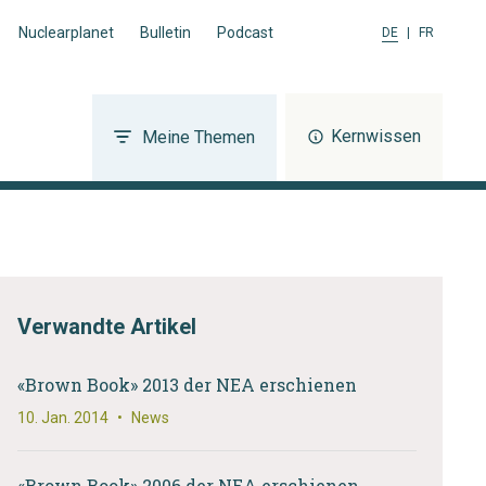
Nuclearplanet
Bulletin
Podcast
DE
|
FR
Kernwissen
Meine Themen
Verwandte Artikel
«Brown Book» 2013 der NEA erschienen
10. Jan. 2014
•
News
«Brown Book» 2006 der NEA erschienen