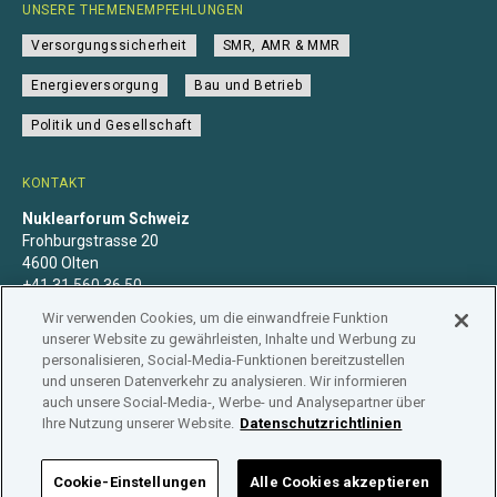
UNSERE THEMENEMPFEHLUNGEN
Versorgungssicherheit
SMR, AMR & MMR
Energieversorgung
Bau und Betrieb
Politik und Gesellschaft
KONTAKT
Nuklearforum Schweiz
Frohburgstrasse 20
4600 Olten
+41 31 560 36 50
info@nuklearforum.ch
Wir verwenden Cookies, um die einwandfreie Funktion
unserer Website zu gewährleisten, Inhalte und Werbung zu
personalisieren, Social-Media-Funktionen bereitzustellen
und unseren Datenverkehr zu analysieren. Wir informieren
auch unsere Social-Media-, Werbe- und Analysepartner über
Datenschutzerklärung
Impressum
Mitgliedschaft
Ihre Nutzung unserer Website.
Datenschutzrichtlinien
Branchenregister
Cookie-Einstellungen
Alle Cookies akzeptieren
NUKLEARFORUM SCHWEIZ © 2026