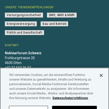
UNSERE THEMENEMPFEHLUNGEN
Versorgungssicherheit
SMR, AMR & MMR
Energieversorgung
Bau und Betrieb
Politik und Gesellschaft
KONTAKT
Nuklearforum Schweiz
Frohburgstrasse 20
4600 Olten
+41 31 560 36 50
info@nuklearforum.ch
Wir verwenden Cookies, um die einwandfreie Funktion
unserer Website zu gewährleisten, Inhalte und Werbung zu
personalisieren, Social-Media-Funktionen bereitzustellen
und unseren Datenverkehr zu analysieren. Wir informieren
auch unsere Social-Media-, Werbe- und Analysepartner über
Datenschutzerklärung
Impressum
Mitgliedschaft
Ihre Nutzung unserer Website.
Datenschutzrichtlinien
Branchenregister