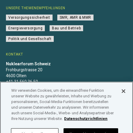
UNSERE THEMENEMPFEHLUNGEN
Versorgungssicherheit
SMR, AMR & MMR
Energieversorgung
Bau und Betrieb
Politik und Gesellschaft
KONTAKT
Nuklearforum Schweiz
Frohburgstrasse 20
4600 Olten
+41 31 560 36 50
info@nuklearforum.ch
Wir verwenden Cookies, um die einwandfreie Funktion
unserer Website zu gewährleisten, Inhalte und Werbung zu
personalisieren, Social-Media-Funktionen bereitzustellen
und unseren Datenverkehr zu analysieren. Wir informieren
auch unsere Social-Media-, Werbe- und Analysepartner über
Datenschutzerklärung
Impressum
Mitgliedschaft
Ihre Nutzung unserer Website.
Datenschutzrichtlinien
Branchenregister