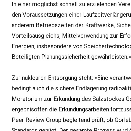
In einer möglichst schnell zu erzielenden Ver
den Voraussetzungen einer Laufzeitverlängeru
anderem Betriebszeiten der Kraftwerke, Siche
Vorteilsausgleichs, Mittelverwendung zur Erf
Energien, insbesondere von Speichertechnologi
Beteiligten Planungssicherheit gewährleisten.»
Zur nuklearen Entsorgung steht: «Eine verant
bedingt auch die sichere Endlagerung radioakt
Moratorium zur Erkundung des Salzstockes Go
ergebnisoffen die Erkundungsarbeiten fortzuset
Peer Review Group begleitend prüft, ob Gorleb
Standards genügt. Der gesamte Prozess wird öf