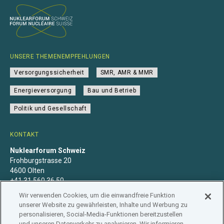
UNSERE THEMENEMPFEHLUNGEN
Versorgungssicherheit
SMR, AMR & MMR
Energieversorgung
Bau und Betrieb
Politik und Gesellschaft
KONTAKT
Nuklearforum Schweiz
Frohburgstrasse 20
4600 Olten
+41 31 560 36 50
info@nuklearforum.ch
Wir verwenden Cookies, um die einwandfreie Funktion
unserer Website zu gewährleisten, Inhalte und Werbung zu
personalisieren, Social-Media-Funktionen bereitzustellen
und unseren Datenverkehr zu analysieren. Wir informieren