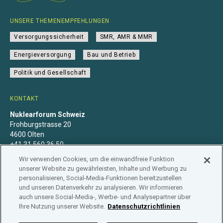
UNSERE THEMENEMPFEHLUNGEN
Versorgungssicherheit
SMR, AMR & MMR
Energieversorgung
Bau und Betrieb
Politik und Gesellschaft
KONTAKT
Nuklearforum Schweiz
Frohburgstrasse 20
4600 Olten
+41 31 560 36 50
info@nuklearforum.ch
Wir verwenden Cookies, um die einwandfreie Funktion
unserer Website zu gewährleisten, Inhalte und Werbung zu
personalisieren, Social-Media-Funktionen bereitzustellen
und unseren Datenverkehr zu analysieren. Wir informieren
auch unsere Social-Media-, Werbe- und Analysepartner über
Datenschutzerklärung
Impressum
Mitgliedschaft
Ihre Nutzung unserer Website.
Datenschutzrichtlinien
Branchenregister