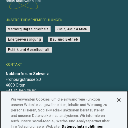
UNSERE THEMENEMPFEHLUNGEN
Versorgungssicherheit
SMR, AMR & MMR
Energieversorgung
Bau und Betrieb
Politik und Gesellschaft
KONTAKT
Nuklearforum Schweiz
Frohburgstrasse 20
4600 Olten
+41 31 560 36 50
info@nuklearforum.ch
Wir verwenden Cookies, um die einwandfreie Funktion
unserer Website zu gewährleisten, Inhalte und Werbung zu
personalisieren, Social-Media-Funktionen bereitzustellen
und unseren Datenverkehr zu analysieren. Wir informieren
auch unsere Social-Media-, Werbe- und Analysepartner über
Datenschutzerklärung
Impressum
Mitgliedschaft
Ihre Nutzung unserer Website.
Datenschutzrichtlinien