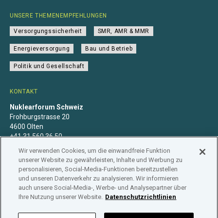
UNSERE THEMENEMPFEHLUNGEN
Versorgungssicherheit
SMR, AMR & MMR
Energieversorgung
Bau und Betrieb
Politik und Gesellschaft
KONTAKT
Nuklearforum Schweiz
Frohburgstrasse 20
4600 Olten
+41 31 560 36 50
info@nuklearforum.ch
Wir verwenden Cookies, um die einwandfreie Funktion
unserer Website zu gewährleisten, Inhalte und Werbung zu
personalisieren, Social-Media-Funktionen bereitzustellen
und unseren Datenverkehr zu analysieren. Wir informieren
auch unsere Social-Media-, Werbe- und Analysepartner über
Datenschutzerklärung
Impressum
Mitgliedschaft
Ihre Nutzung unserer Website.
Datenschutzrichtlinien
Branchenregister