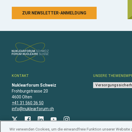
ZUR NEWSLETTER-ANMELDUNG
KONTAKT
UNSERE THEMENEMP
Nuklearforum Schweiz
Versorgungssicherh
Frohburgstrasse 20
4600 Olten
+41 31 560 36 50
info@nuklearforum.ch
Wir verwenden Cookies, um die einwandfreie Funktion unserer Website 