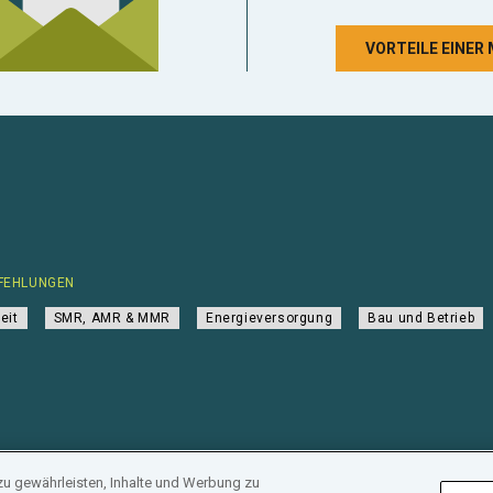
VORTEILE EINER
FEHLUNGEN
eit
SMR, AMR & MMR
Energieversorgung
Bau und Betrieb
zu gewährleisten, Inhalte und Werbung zu