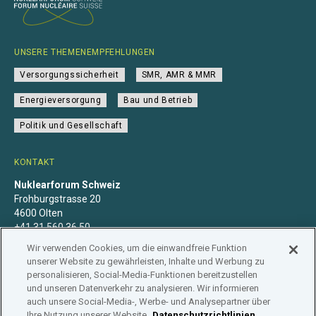
UNSERE THEMENEMPFEHLUNGEN
Versorgungssicherheit
SMR, AMR & MMR
Energieversorgung
Bau und Betrieb
Politik und Gesellschaft
KONTAKT
Nuklearforum Schweiz
Frohburgstrasse 20
4600 Olten
+41 31 560 36 50
info@nuklearforum.ch
Wir verwenden Cookies, um die einwandfreie Funktion
unserer Website zu gewährleisten, Inhalte und Werbung zu
personalisieren, Social-Media-Funktionen bereitzustellen
und unseren Datenverkehr zu analysieren. Wir informieren
auch unsere Social-Media-, Werbe- und Analysepartner über
Datenschutzerklärung
Impressum
Mitgliedschaft
Ihre Nutzung unserer Website.
Datenschutzrichtlinien