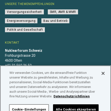
UNSERE THEMENEMPFEHLUNGEN
Versorgungssicherheit
SMR, AMR & MMR
Energieversorgung
Bau und Betrieb
Politik und Gesellschaft
KONTAKT
Nuklearforum Schweiz
Frohburgstrasse 20
4600 Olten
+41 31 560 36 50
info@nuklearforum.ch
Wir verwenden Cookies, um die einwandfreie Funktion
unserer Website zu gewährleisten, Inhalte und Werbung zu
personalisieren, Social-Media-Funktionen bereitzustellen
und unseren Datenverkehr zu analysieren. Wir informieren
auch unsere Social-Media-, Werbe- und Analysepartner über
Datenschutzerklärung
Impressum
Mitgliedschaft
Ihre Nutzung unserer Website.
Datenschutzrichtlinien
Branchenregister
Cookie-Einstellungen
Alle Cookies akzeptieren